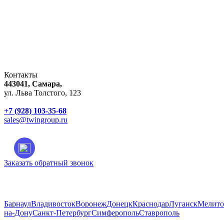
Контакты
443041, Самара,
ул. Льва Толстого, 123
+7 (928) 103-35-68
sales@twingroup.ru
Заказать обратный звонок
Город:
Самара
Барнаул
Владивосток
Воронеж
Донецк
Краснодар
Луганск
Мелито
на-Дону
Санкт-Петербург
Симферополь
Ставрополь