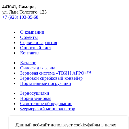
443041, Самара,
ул. Льва Толстого, 123
+7 (928) 103-35-68
О компании
Объекты
Сервис и гарантия
Опросный лист
Контакты
Каталог
Силосы для зерна
Зерновая система «ТВИН АГРО»™
Зерновой скребковый конвейер
Портативные погрузчики
Зерносушилки
Нория зерновая
Самотечное оборудование
Фермерский мини элеватор
Аспирационные системы
Зерноочистительные машины
Данный веб-сайт использует cookie-файлы в целях
Зерноворошители