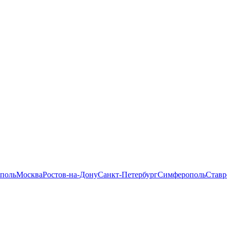
поль
Москва
Ростов-на-Дону
Санкт-Петербург
Симферополь
Ставр