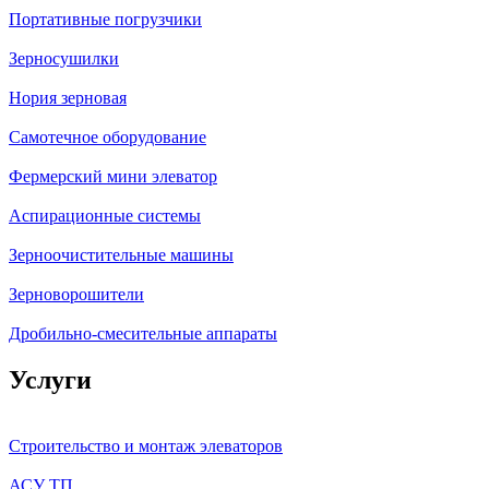
Портативные погрузчики
Зерносушилки
Нория зерновая
Самотечное оборудование
Фермерский мини элеватор
Аспирационные системы
Зерноочистительные машины
Зерноворошители
Дробильно-смесительные аппараты
Услуги
Строительство и монтаж элеваторов
АСУ ТП